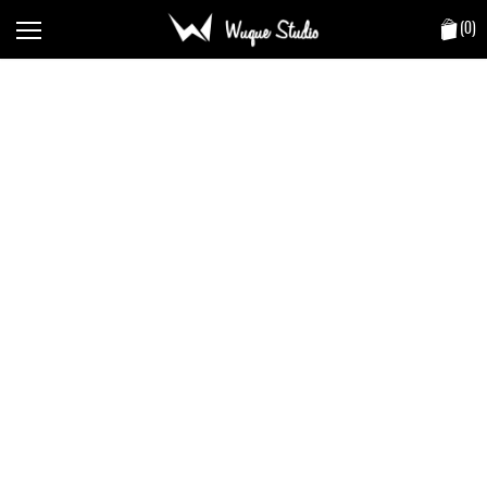
(
0
)